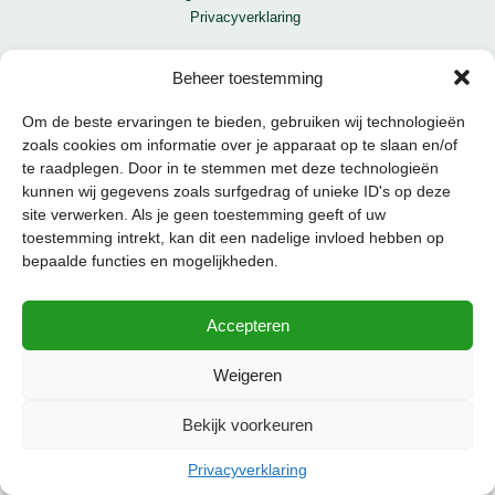
Privacyverklaring
Beheer toestemming
Om de beste ervaringen te bieden, gebruiken wij technologieën
zoals cookies om informatie over je apparaat op te slaan en/of
te raadplegen. Door in te stemmen met deze technologieën
kunnen wij gegevens zoals surfgedrag of unieke ID's op deze
site verwerken. Als je geen toestemming geeft of uw
toestemming intrekt, kan dit een nadelige invloed hebben op
Copyright © 2020 marretwijnker.nl | Alle rechten voorbehouden.
| Ontwerp en realisatie
I-
bepaalde functies en mogelijkheden.
match Webconcepts
Accepteren
Weigeren
Bekijk voorkeuren
Privacyverklaring