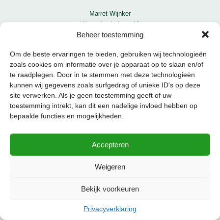
Marret Wijnker
Westerboekelweg 10
Beheer toestemming
1718 MK Hoogwoud
06 47 13 22 84
Om de beste ervaringen te bieden, gebruiken wij technologieën
info@marretwijnker.nl
zoals cookies om informatie over je apparaat op te slaan en/of
te raadplegen. Door in te stemmen met deze technologieën
Algemene voorwaarden
kunnen wij gegevens zoals surfgedrag of unieke ID's op deze
Privacyverklaring
site verwerken. Als je geen toestemming geeft of uw
toestemming intrekt, kan dit een nadelige invloed hebben op
bepaalde functies en mogelijkheden.
Accepteren
Weigeren
Copyright © 2020 marretwijnker.nl | Alle rechten voorbehouden.
| Ontwerp en realisatie
I-
Bekijk voorkeuren
match Webconcepts
Privacyverklaring