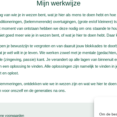
Mijn werkwijze
van wie je in wezen bent, wat je hier als mens te doen hebt en hoe je
tioneringen, (belemmerende) overtuigingen, (grote en/of kleinere) t
oment van ontstaan hebben we deze nodig om ons staande te houde
et goed meer wie je in wezen bent, of wat je hier te doen hebt. Daar k
lpen je bewustzijn te vergroten en van daaruit jouw blokkades te doorb
at je wél wilt in je leven. We werken zowel met je mentale (gedachten,
uele (zingeving, passie) kant. Je verandert op alle lagen van binnenuit 
iteren een oplossing te vinden. Alle oplossingen zijn namelijk te vinden in
t en oplost.
meringen, ontdekken wie we in wezen zijn en wat we hier te doen he
 voor onszelf en de generaties na ons.
Om de best
ne voorwaarden