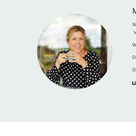
M
N
V
W
D
D