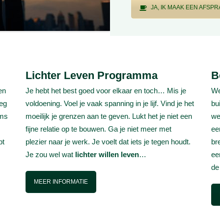
JA, IK MAAK EEN AFSP
Lichter Leven Programma
B
en
Je hebt het best goed voor elkaar en toch… Mis je
We
eg
voldoening. Voel je vaak spanning in je lijf. Vind je het
bu
oms
moeilijk je grenzen aan te geven. Lukt het je niet een
we
fijne relatie op te bouwen. Ga je niet meer met
ee
bt
plezier naar je werk. Je voelt dat iets je tegen houdt.
br
Je zou wel wat
lichter willen leven
…
e
de
MEER INFORMATIE