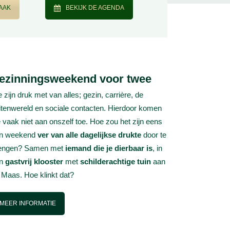
RAAK
BEKIJK DE AGENDA
ezinningsweekend voor twee
 zijn druk met van alles; gezin, carrière, de
itenwereld en sociale contacten. Hierdoor komen
 vaak niet aan onszelf toe. Hoe zou het zijn eens
n weekend
ver van alle dagelijkse drukte
door te
engen? Samen met
iemand die je dierbaar is
, in
en
gastvrij klooster
met
schilderachtige tuin
aan
 Maas. Hoe klinkt dat?
MEER INFORMATIE