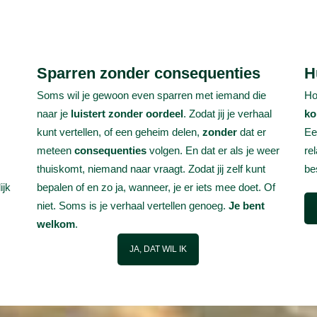
Sparren zonder consequenties
H
Soms wil je gewoon even sparren met iemand die
Ho
naar je
luistert zonder oordeel
. Zodat jij je verhaal
k
kunt vertellen, of een geheim delen,
zonder
dat er
Ee
meteen
consequenties
volgen. En dat er als je weer
re
thuiskomt, niemand naar vraagt. Zodat jij zelf kunt
bes
ijk
bepalen of en zo ja, wanneer, je er iets mee doet. Of
niet. Soms is je verhaal vertellen genoeg.
Je bent
welkom
.
JA, DAT WIL IK