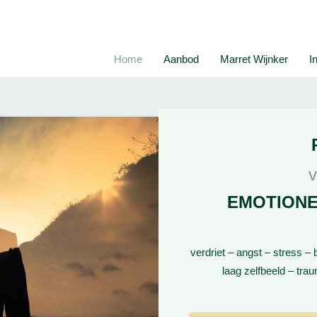
Home
Aanbod
Marret Wijnker
I
v
EMOTIONE
verdriet – angst – stress – 
laag zelfbeeld – tra