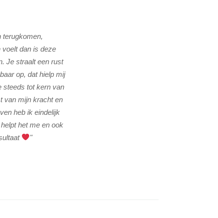
en terugkomen,
“Ik ben ontzettend dankbaar voor de begel
 voelt dan is deze
patronen los te laten en meer zelfliefde en 
. Je straalt een rust
bijzondere, bijna magische momenten die all
aar op, dat hielp mij
balans tussen praktische handvatten en het 
 steeds tot kern van
blokkades echt werden aangepakt. Met haar
t van mijn kracht en
stappen gezet naar een gelukkiger, krachtiger 
en heb ik eindelijk
te slaan en je helpt 
 helpt het me en ook
sultaat
"