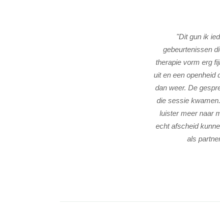
evig als een huis. Haar aanpak is nuchter en
"Dit gun ik i
ens een sessie biedt ze een veilige bedding,
gebeurtenissen di
 jezelf mag zijn".
therapie vorm erg fi
uit en een openheid d
dan weer. De gespre
die sessie kwamen. 
luister meer naar m
echt afscheid kunne
als partne