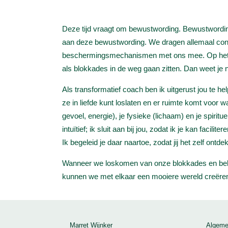
Deze tijd vraagt om bewustwording. Bewustwording 
aan deze bewustwording. We dragen allemaal condi
beschermingsmechanismen met ons mee. Op het m
als blokkades in de weg gaan zitten. Dan weet je ni
Als transformatief coach ben ik uitgerust jou te he
ze in liefde kunt loslaten en er ruimte komt voor w
gevoel, energie), je fysieke (lichaam) en je spirit
intuïtief; ik sluit aan bij jou, zodat ik je kan facil
Ik begeleid je daar naartoe, zodat jij het zelf ontdek
Wanneer we loskomen van onze blokkades en belem
kunnen we met elkaar een mooiere wereld creëren
Marret Wijnker
Algeme