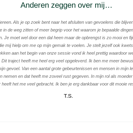
Anderen zeggen over mij…
edereen. Als je op zoek bent naar het afsluiten van gevoelens die blijv
e in de weg zitten of meer begrip voor het waarom je bepaalde dingen
jn. Je moet wel door een dal heen maar de opbrengst is zo mooi en fijn
ie mij hielp om me op mijn gemak te voelen. Je stelt jezelf ook kwetsb
kken aan het begin van onze sessie vond ik heel prettig waardoor we
Dit traject heeft me heel erg veel opgeleverd. Ik ben me meer bewus
ijn gevoel. Van een aantal grote gebeurtenissen en mensen in mijn lev
n nemen en dat heeft me zoveel rust gegeven. In mijn rol als moeder
r heeft het me veel gebracht. Ik ben je erg dankbaar voor dit mooie re
T.S.